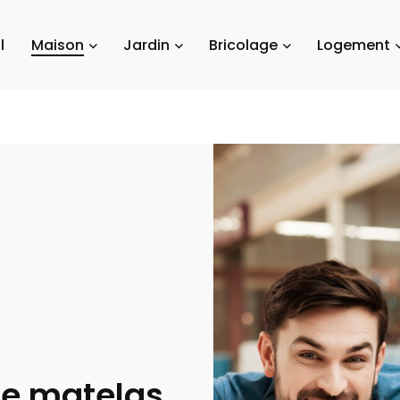
l
Maison
Jardin
Bricolage
Logement
re matelas