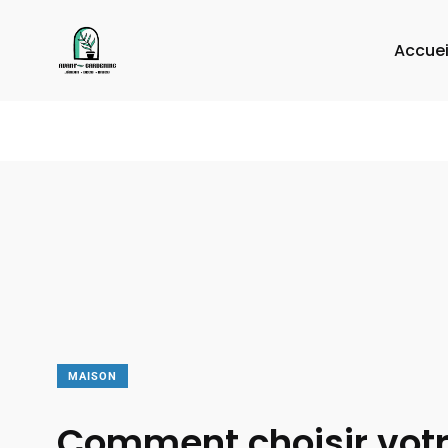
Accuei
MAISON
Comment choisir vot